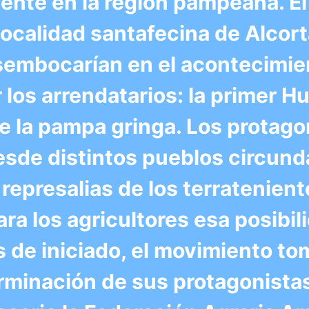
nte en la región pampeana. El 
 localidad santafecina de Alcor
sembocarían en el acontecimie
os arrendatarios: la primer Hu
e la pampa gringa. Los protago
esde distintos pueblos circund
represalias de los terratenient
a los agricultores esa posibil
 de iniciado, el movimiento t
erminación de sus protagonistas