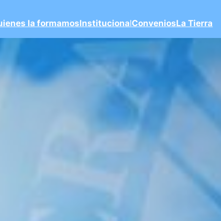
uienes la formamos
Instituciona
l
Convenios
La Tierra