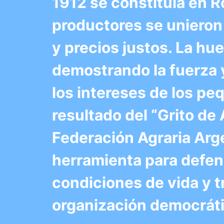
1912 se constituía en R
productores se unieron
y precios justos. La hu
demostrando la fuerza 
los intereses de los p
resultado del “Grito de 
Federación Agraria Arg
herramienta para defen
condiciones de vida y t
organización democrática