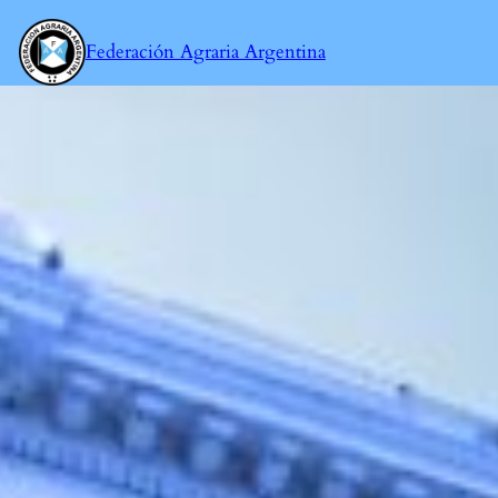
Saltar
al
Federación Agraria Argentina
contenido